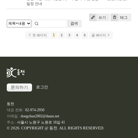
일정 안내
쓰기
태그
검색
1
첫 페이지
2
3
4
5
끝 페이지
로그인
문의하기
동천
대표 전화 :
02-974-2950
이메일 :
dongchun2002@daum.net
주소 :
서울시 노원구 노원로 18길 41
© 2026. COPYRIGHT @ 동천. ALL RIGHTS RESERVED.