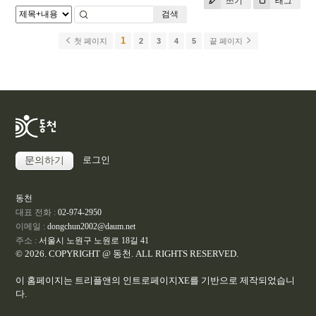
쓰기
태그
검색
1
첫 페이지
2
3
4
5
끝 페이지
로그인
문의하기
동천
대표 전화 :
02-974-2950
이메일 :
dongchun2002@daum.net
주소 :
서울시 노원구 노원로 18길 41
© 2026. COPYRIGHT @ 동천. ALL RIGHTS RESERVED.
이 홈페이지는
트리플앤
의 인트로페이지XE를 기반으로 제작되었습니
다.