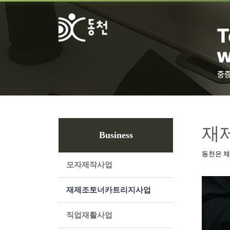
재
Business
동천은 
모자제작사업
재제조토너카트리지사업
직업재활사업